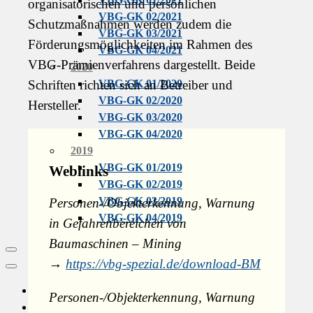
organisatorischen und persönlichen
VBG-GK 02/2021
Schutzmaßnahmen werden zudem die
VBG-GK 03/2021
Förderungsmöglichkeiten im Rahmen des
VBG-GK 04/2021
VBG-Prämienverfahrens dargestellt. Beide
2020
Schriften richten sich an Betreiber und
VBG-GK 01/2020
VBG-GK 02/2020
Hersteller.
VBG-GK 03/2020
VBG-GK 04/2020
2019
VBG-GK 01/2019
Weblinks
VBG-GK 02/2019
VBG-GK 03/2019
Personen-/Objekterkennung, Warnung
VBG-GK 04/2019
in Gefahrenbereichen
von
Baumaschinen – Mining
Social
→
https://vbg-spezial.de/download-BM
Links
Close
Menu
VBG-
Personen-/Objekterkennung, Warnung
Website
Youtube