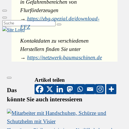
in Gefahrenbereichen von
Glas
Flurförderzeugen
&
Search
→
https://vbg-spezial.de/download-
Keramik
Close
Search
FFZ
Suchen
for:
Kontaktdaten zu verschiedenen
Herstellern finden Sie unter
→
https://
netzwerk-baumaschinen.de
Artikel teilen
Close
Das
könnte Sie auch interessieren