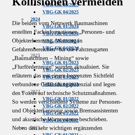
Kollisionen vermeiden
VBG-GK 03/2025
VBG-GK 04/2025
2024
Die beiden vom Netzwerk Baumaschinen
VBG-GK 01/2024
erstellten Fachinformationen „Personen- und
VBG-GK 02/2024
Objekterkennung, Warnung in
VBG-GK 03/2024
VBG-GK 04/2024
Gefahrenbereichen“ für die Fahrzeugarten
2023
„Baumaschinen – Mining“ sowie
VBG-GK 01/2023
„Flurförderzeuge“ wurden aktualisiert. Sie
VBG-GK 02/2023
erläutern das mit einem begrenzten Sichtfeld
VBG-GK 03/2023
verbundene Gefährdungspotenzial und legen
VBG-GK 04/2023
2022
den Fokus auf technische Schutzmaßnahmen.
VBG-GK 01/2022
So werden verschiedene Systeme zur Personen-
VBG-GK 02/2022
und Objekterkennung sowie Bremsassistenten
VBG-GK 03/2022
und akustische Warnsysteme beschrieben.
VBG-GK 04/2022
Neben den sehr wichtigen ergänzenden
2021
VBG-GK 01/2021