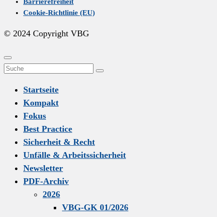
Barrierefreiheit
Cookie-Richtlinie (EU)
© 2024 Copyright VBG
Scroll
Close
Search
To
menu
Suchen
for:
Top
Startseite
Kompakt
Fokus
Best Practice
Sicherheit & Recht
Unfälle & Arbeitssicherheit
Newsletter
PDF-Archiv
2026
VBG-GK 01/2026