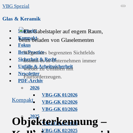
Skip
VBG Spezial
Menu
to
Glas & Keramik
content
Startseite
Kompakt
Fokus
Wegen des begrenzten Sichtfelds
Best Practice
Sicherheit & Recht
kommt es in Unternehmen immer
Unfälle & Arbeitssicherheit
wieder zu Unfällen mit
Newsletter
Flurförderzeugen.
PDF-Archiv
2026
VBG-GK 01/2026
Kompakt
VBG-GK 02/2026
VBG-GK 03/2026
2025
Objekterkennung –
VBG-GK 01/2025
VBG-GK 02/2025