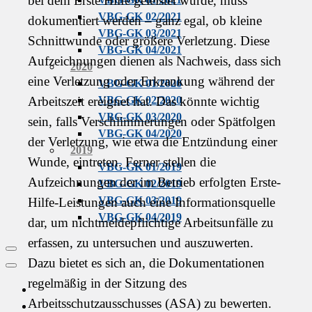
bei dem Erste Hilfe geleistet wurde, muss
VBG-GK 02/2021
dokumentiert werden – ganz egal, ob kleine
VBG-GK 03/2021
Schnittwunde oder größere Verletzung. Diese
VBG-GK 04/2021
Aufzeichnungen dienen als Nachweis, dass sich
2020
eine Verletzung oder Erkrankung während der
VBG-GK 01/2020
Arbeitszeit ereignet hat. Das könnte wichtig
VBG-GK 02/2020
VBG-GK 03/2020
sein, falls Verschlimmerungen oder Spätfolgen
VBG-GK 04/2020
der Verletzung, wie etwa die Entzündung einer
2019
Wunde, eintreten. Ferner stellen die
VBG-GK 01/2019
Aufzeichnungen der im Betrieb erfolgten Erste-
VBG-GK 02/2019
VBG-GK 03/2019
Hilfe-Leistungen auch eine Informationsquelle
VBG-GK 04/2019
dar, um nichtmeldepflichtige Arbeitsunfälle zu
erfassen, zu untersuchen und auszuwerten.
Social
Dazu bietet es sich an, die Dokumentationen
Links
Close
regelmäßig in der Sitzung des
Menu
VBG-
Arbeitsschutzausschusses (ASA) zu bewerten.
Website
Youtube