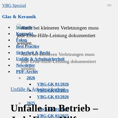
Skip
VBG Spezial
Menu
to
Glas & Keramik
content
Startseite
Kompakt
Fokus
Best Practice
Sicherheit & Recht
Auch bei kleineren Verletzungen muss
Unfälle & Arbeitssicherheit
jede Erste-Hilfe-Leistung dokumentiert
Newsletter
werden.
PDF-Archiv
2026
VBG-GK 01/2026
Unfälle & Arbeitssicherheit
VBG-GK 02/2026
VBG-GK 03/2026
2025
Unfälle im Betrieb –
VBG-GK 01/2025
VBG-GK 02/2025