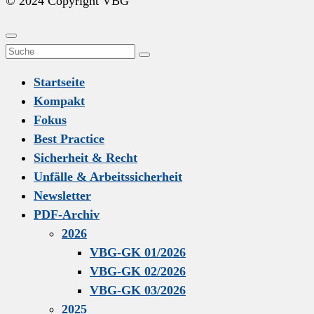
© 2024 Copyright VBG
Scroll
Close
Search
To
menu
Suchen
for:
Top
Startseite
Kompakt
Fokus
Best Practice
Sicherheit & Recht
Unfälle & Arbeitssicherheit
Newsletter
PDF-Archiv
2026
VBG-GK 01/2026
VBG-GK 02/2026
VBG-GK 03/2026
2025