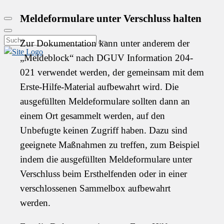
Glas
Meldeformulare unter Verschluss halten
&
Search
Keramik
Close
Search
Zur Dokumentation kann unter anderem der
Suchen
for:
„Meldeblock“ nach DGUV Information 204-
021 verwendet werden, der gemeinsam mit dem
Erste-Hilfe-Material aufbewahrt wird. Die
ausgefüllten Meldeformulare sollten dann an
einem Ort gesammelt werden, auf den
Unbefugte keinen Zugriff haben. Dazu sind
geeignete Maßnahmen zu treffen, zum Beispiel
indem die ausgefüllten Meldeformulare unter
Verschluss beim Ersthelfenden oder in einer
verschlossenen Sammelbox aufbewahrt
werden.