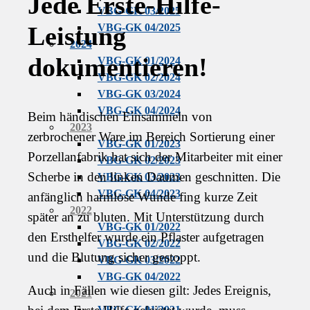
Jede Erste-Hilfe-
VBG-GK 03/2025
Leistung
VBG-GK 04/2025
2024
dokumentieren!
VBG-GK 01/2024
VBG-GK 02/2024
VBG-GK 03/2024
VBG-GK 04/2024
Beim händischen Einsammeln von
2023
zerbrochener Ware im Bereich Sortierung einer
VBG-GK 01/2023
Porzellanfabrik hat sich der Mitarbeiter mit einer
VBG-GK 02/2023
Scherbe in den linken Daumen geschnitten. Die
VBG-GK 03/2023
VBG-GK 04/2023
anfänglich harmlose Wunde fing kurze Zeit
2022
später an zu bluten. Mit Unterstützung durch
VBG-GK 01/2022
den Ersthelfer wurde ein Pflaster aufgetragen
VBG-GK 02/2022
und die Blutung sicher gestoppt.
VBG-GK 03/2022
VBG-GK 04/2022
Auch in Fällen wie diesen gilt: Jedes Ereignis,
2021
VBG-GK 01/2021