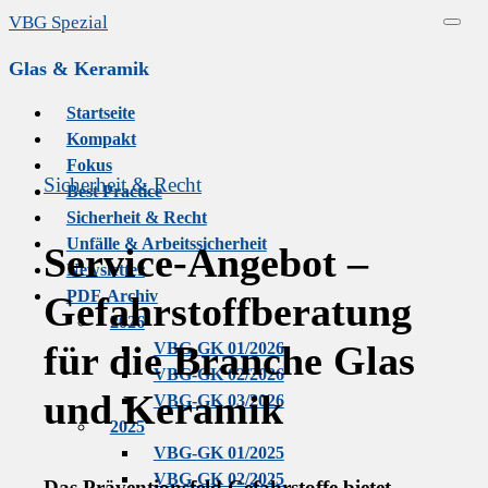
Skip
VBG Spezial
Menu
to
Glas & Keramik
content
Startseite
Kompakt
Fokus
Sicherheit & Recht
Best Practice
Sicherheit & Recht
Unfälle & Arbeitssicherheit
Service-Angebot –
Newsletter
PDF-Archiv
Gefahrstoffberatung
2026
für die Branche Glas
VBG-GK 01/2026
VBG-GK 02/2026
und Keramik
VBG-GK 03/2026
2025
VBG-GK 01/2025
VBG-GK 02/2025
Das Präventionsfeld Gefahrstoffe bietet